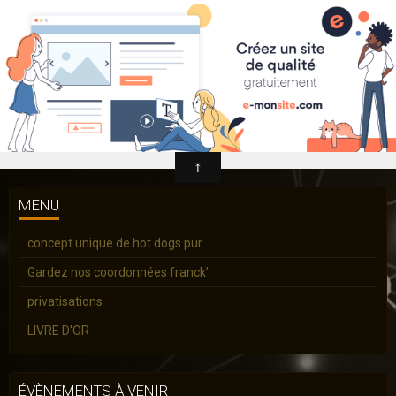
Franck's delicious hot dogs
food tuck de hot dogs New Yorkais
REIMS
MENU
concept unique de hot dogs pur
Gardez nos coordonnées franck’
privatisations
LIVRE D'OR
ÉVÈNEMENTS À VENIR